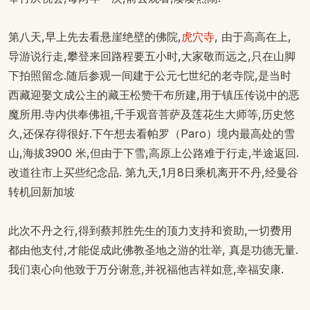
第八天,早上先去看悬崖绝壁的佛院,
虎穴寺
, 由于高高在上,
导游说行走,攀登来回路程要五小时,大家敬而远之,只在山脚
下拍照留念.随后参观一间建于公元七世纪的老寺院,是当时
西藏迎娶文成公主的藏王松赞干布所建,用于镇压传说中的恶
魔所用.寺内供奉佛祖,千手观音菩萨及莲花生大师等,历史悠
久,还保存得很好.下午想去看帕罗（Paro）境内最高处的雪
山,海拔3900 米,但由于下雪,高原上公路难于行走,半途返回.
改道往市上买些纪念品. 第九天,1月8日乘机离开不丹,经曼谷
转机回新加坡
此次不丹之行,得到蔡邦胜先生的顶力支持和资助,一切费用
都由他支付,才能促成此佛教圣地之游的壮举, 真是功德无量.
我们衷心向他致于万分谢意,并祝福他吉祥如意,幸福安康.