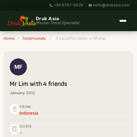
+65 8767-9939
|
hello@drukasia.com
Druk Asia
Bhutan Travel Specialist
Home
›
Testimonials
›
A beautiful winter in Bhutan
MF
Mr Lim with 4 friends
January 2012
FROM
Indonesia
GUIDE
-