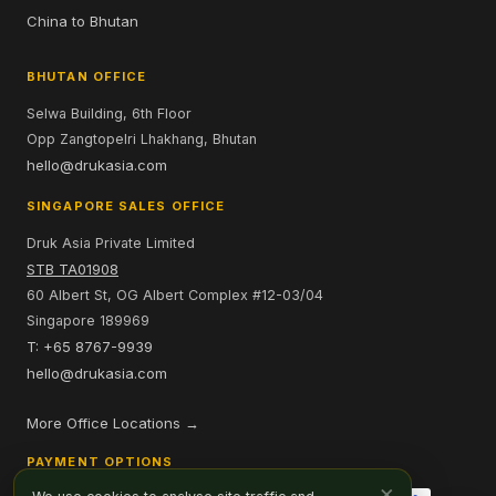
China to Bhutan
BHUTAN OFFICE
Selwa Building, 6th Floor
Opp Zangtopelri Lhakhang, Bhutan
hello@drukasia.com
SINGAPORE SALES OFFICE
Druk Asia Private Limited
STB TA01908
60 Albert St, OG Albert Complex #12-03/04
Singapore 189969
T: +65 8767-9939
hello@drukasia.com
More Office Locations →
PAYMENT OPTIONS
×