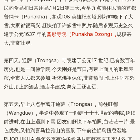
民的食品和日常用品.1月2日第三天,今早九点前往以前的首都
普纳卡（Punakha）,参观108 英雄纪念塔,刚好昨晚下了大
雪,大家都很高兴,赶快拍了许多雪中照片.随后参观历史悠久
建于公元1637 年的
普那寺院（Punakha Dzong）,
规模甚
大,非常壮观.
第四天, 通萨（Trongsa）寺院建于公元17 世纪,已有数百年
历史,也是一间佛学院,今天刚好是节日,有带上面具的歌舞表
演,全市人民都来参加,祈求佛祖保佑,非常热闹.晚上住宿在郊
外山顶上的酒店.酒店半建成,离完工还甚远.
第五天,早上八点半离开通萨（Trongsa）, 前往旺都
（Wangdue）, 半途中参观了一间建于十七世纪的寺院,继续
前进时,在山上遇到下雪,团友们赶快下车拍照,白茫茫一片,景
色优美,又拍到喜马拉雅山的雪景.下午前往候鸟捿息湿地
PHOBJIKHA,每年冬季有许多候鸟从西藏高原飞来过冬,其