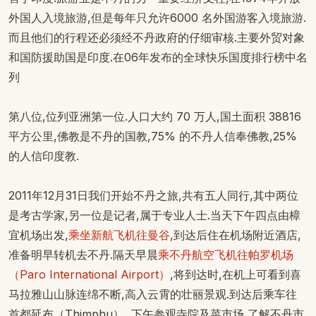
外国人入境旅游,但是每年只允许6000 名外国游客入境旅游.
而且他们的行程还必须经不丹政府的仔细审核.主要外贸对象
和国防援助国是印度.在06年发布的全球快乐国度排行榜中名
列
第八位,位列亚洲第一位.人口大约 70 万人,国土面积 38816
平方公里,佛教是不丹的国教,75% 的不丹人信奉佛教,25%
的人信印度教.
2011年12月31日我们开始不丹之旅,共有五人同行,其中两位
是考古学家,另一位是记者,属于专业人士.当天下午四点由樟
宜机场出发,
乘坐新航飞机往曼谷
,到达后住在机场附近酒店,
准备明早转机去不丹.隔天早晨
乘不丹航空飞机往帕罗机场
（Paro International Airport）
,将到达时,在机上可看到喜
马拉雅山山脉连绵不断,高入云霄的壮丽景观.到达后乘车往
首都延布（Thimphu）, 下午参观寺院及菜市场,了解不丹市