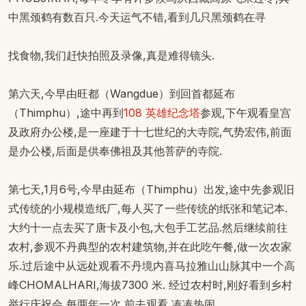
中黑颈鹤有数百只.今天运气不错,看到几只黑颈鹤在寻
找食物,我们赶快拍照及录像,真是难得镜头.
第六天,今早由旺都（Wangdue）到回首都延布
（Thimphu）,途中再到
108 英雄纪念塔
参观,下午观看皇宫
及政府办公楼,是一座建于十七世纪的大寺院,气势宏伟,前面
是办公楼,后面是供奉佛祖及其他菩萨的寺院.
第七天,1月6号,今早由延布（Thimphu）出发,途中先参观旧
式传统的小规模造纸厂,每人买了一些传统的纸张和笔记本.
大约十一点去买了唐卡及小包,大包手工艺品.然后继续前往
农村,参观不丹典型的农村建筑物,并在此吃午餐,做一次农家
乐.过后途中从远处观看不丹境内喜马拉雅山山脉其中一个高
峰CHOMALHARI,海拔7300 米. 经过农村时,刚好看到乡村
举行庆祝会,每两年一次,前去观看,凑凑热闹.